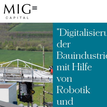
"Digitalisie
der
Bauindustri
mit Hilfe
von
Robotik
und