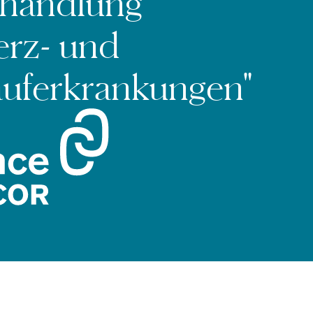
ehandlung
erz- und
auferkrankungen"