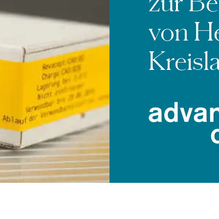
zur B
von H
Kreisl