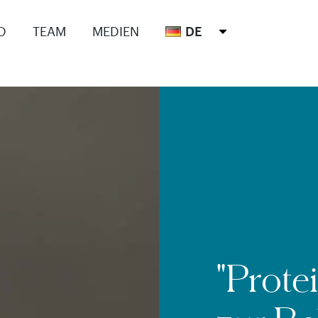
O
TEAM
MEDIEN
DE
"Prote