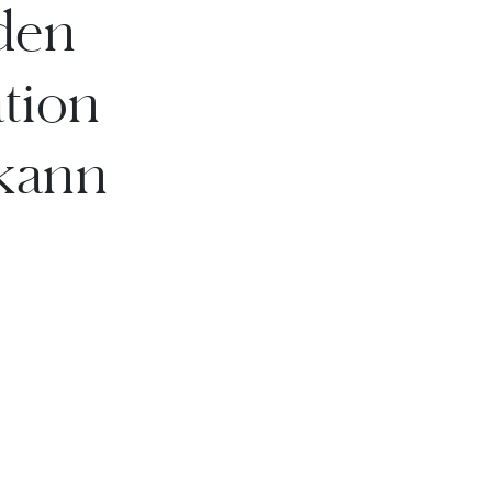
den
tion
 kann