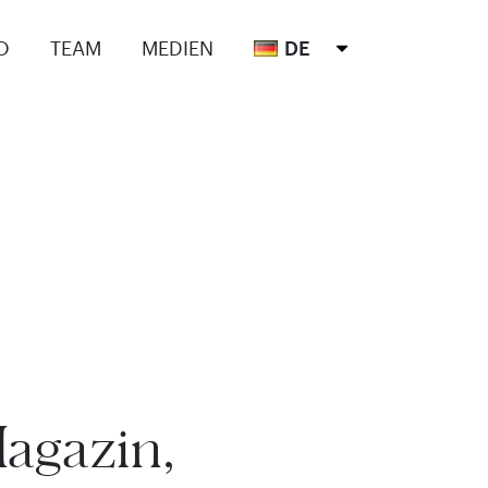
O
TEAM
MEDIEN
DE
agazin,