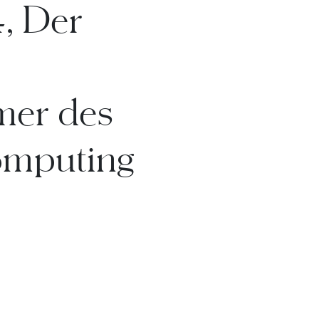
, Der
er des
mputing